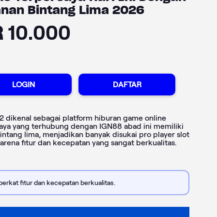
nan Bintang Lima 2026
R 10.000
LOGIN
DAFTAR
 dikenal sebagai platform hiburan game online
aya yang terhubung dengan IGN88 abad ini memiliki
bintang lima, menjadikan banyak disukai pro player slot
karena fitur dan kecepatan yang sangat berkualitas.
 berkat fitur dan kecepatan berkualitas.