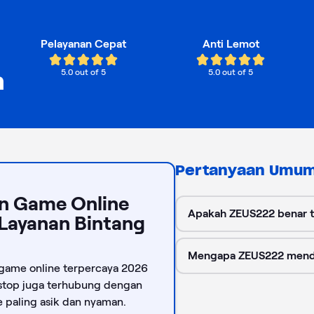
Pelayanan Cepat
Anti Lemot
a
5.0 out of 5
5.0 out of 5
Pertanyaan Umum
an Game Online
Apakah ZEUS222 benar 
 Layanan Bintang
Mengapa ZEUS222 mendap
 game online terpercaya 2026
stop juga terhubung dengan
 paling asik dan nyaman.