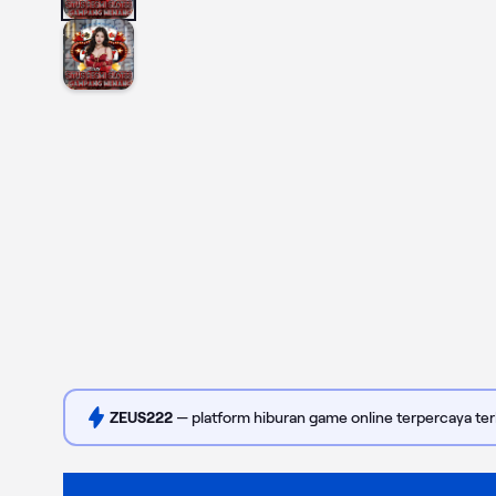
ZEUS222
— platform hiburan game online terpercaya t