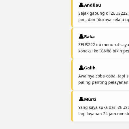
Andilau
Sejak gabung di ZEUS222,
jam, dan fiturnya selalu 
Raka
ZEUS222 ini menurut saya 
koneksi ke IGN88 bikin p
Galih
Awalnya coba-coba, tapi s
paling penting pelayanann
Murti
Yang saya suka dari ZEUS
lagi layanan 24 jam nonst