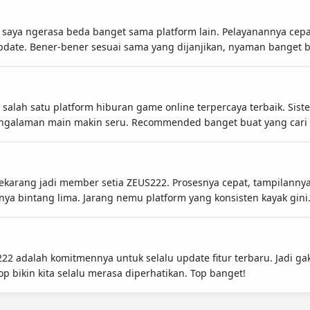
 saya ngerasa beda banget sama platform lain. Pelayanannya cepat
update. Bener-bener sesuai sama yang dijanjikan, nyaman banget b
salah satu platform hiburan game online terpercaya terbaik. Siste
engalaman main makin seru. Recommended banget buat yang cari 
ekarang jadi member setia ZEUS222. Prosesnya cepat, tampilannya
ya bintang lima. Jarang nemu platform yang konsisten kayak gini
222 adalah komitmennya untuk selalu update fitur terbaru. Jadi g
op bikin kita selalu merasa diperhatikan. Top banget!