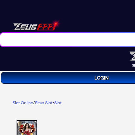
Disukai Pro Player Slot Online Berkat Fitur & Kecepatan Berk
S
LOGIN
Slot Online
/
Situs Slot
/
Slot