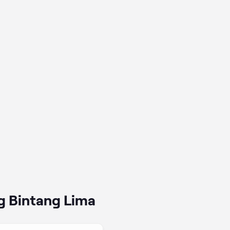
ng Bintang Lima