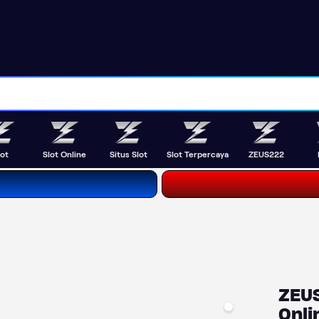
ualitas
lot
Slot Online
Situs Slot
Slot Terpercaya
ZEUS222
ZEU
Onli