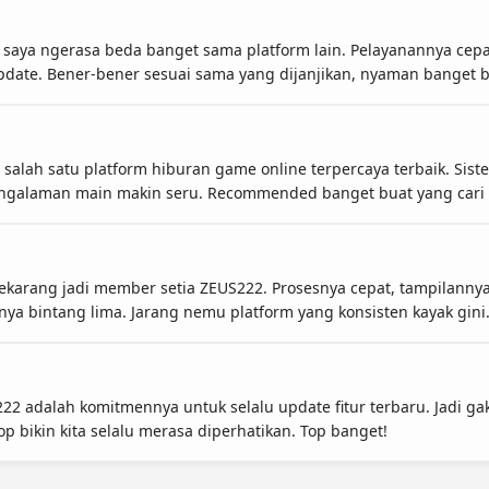
 saya ngerasa beda banget sama platform lain. Pelayanannya cepat
update. Bener-bener sesuai sama yang dijanjikan, nyaman banget b
salah satu platform hiburan game online terpercaya terbaik. Siste
engalaman main makin seru. Recommended banget buat yang cari 
ekarang jadi member setia ZEUS222. Prosesnya cepat, tampilannya
ya bintang lima. Jarang nemu platform yang konsisten kayak gini
222 adalah komitmennya untuk selalu update fitur terbaru. Jadi g
op bikin kita selalu merasa diperhatikan. Top banget!