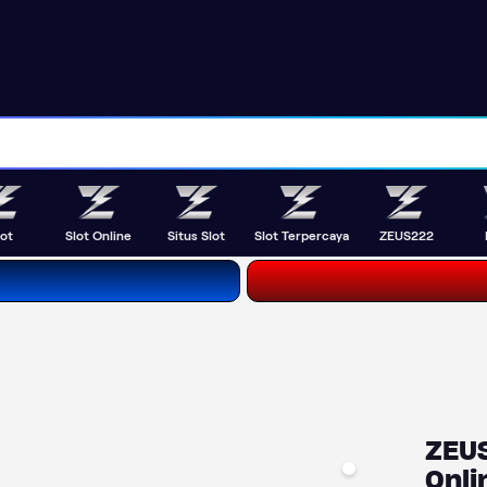
ualitas
lot
Slot Online
Situs Slot
Slot Terpercaya
ZEUS222
ZEU
Onli