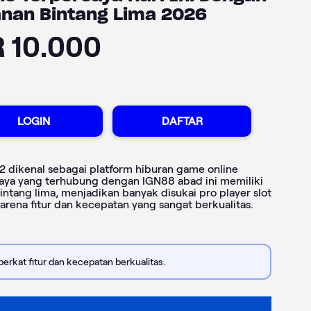
nan Bintang Lima 2026
R 10.000
LOGIN
DAFTAR
 dikenal sebagai platform hiburan game online
aya yang terhubung dengan IGN88 abad ini memiliki
bintang lima, menjadikan banyak disukai pro player slot
karena fitur dan kecepatan yang sangat berkualitas.
 berkat fitur dan kecepatan berkualitas.