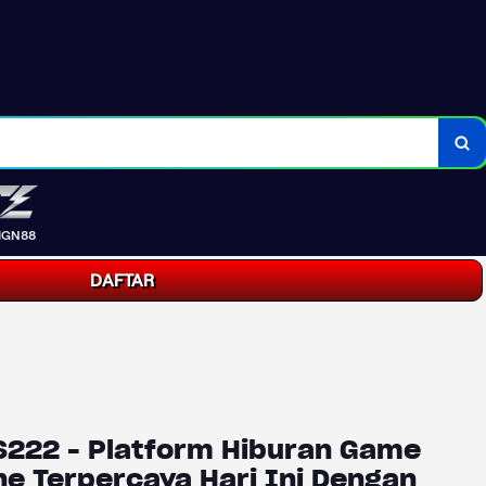
IGN88
DAFTAR
S222 - Platform Hiburan Game
ne Terpercaya Hari Ini Dengan