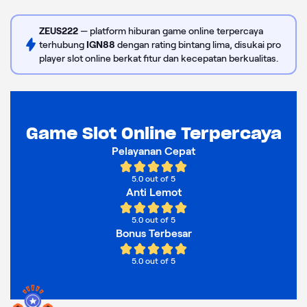
ZEUS222
— platform hiburan game online terpercaya
terhubung
IGN88
dengan rating bintang lima, disukai pro
player slot online berkat fitur dan kecepatan berkualitas.
Game Slot Online Terpercaya
Pelayanan Cepat
5.0 out of 5
Anti Lemot
5.0 out of 5
Bonus Terbesar
5.0 out of 5