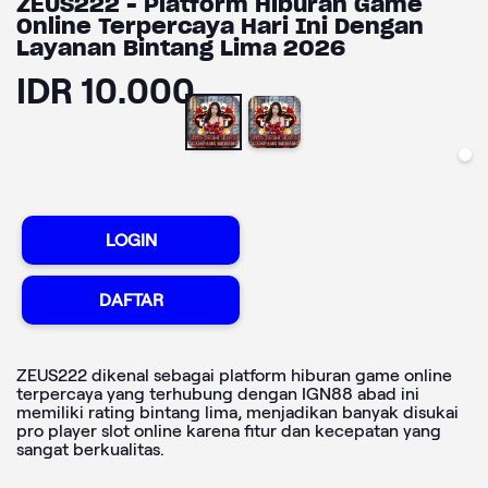
ZEUS222 - Platform Hiburan Game
Online Terpercaya Hari Ini Dengan
Layanan Bintang Lima 2026
IDR 10.000
LOGIN
DAFTAR
ZEUS222 dikenal sebagai platform hiburan game online
terpercaya yang terhubung dengan IGN88 abad ini
memiliki rating bintang lima, menjadikan banyak disukai
pro player slot online karena fitur dan kecepatan yang
sangat berkualitas.