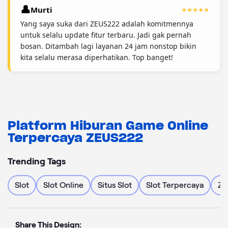
Murti
Yang saya suka dari ZEUS222 adalah komitmennya
untuk selalu update fitur terbaru. Jadi gak pernah
bosan. Ditambah lagi layanan 24 jam nonstop bikin
kita selalu merasa diperhatikan. Top banget!
Platform Hiburan Game Online
Terpercaya ZEUS222
Trending Tags
Slot
Slot Online
Situs Slot
Slot Terpercaya
ZE
Share This Design: