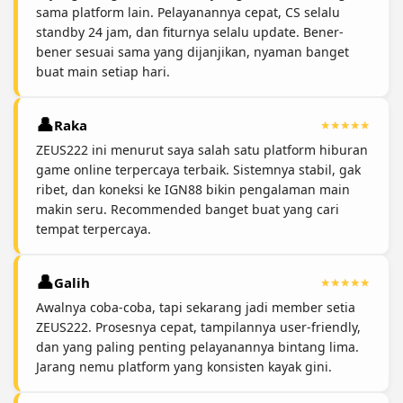
sama platform lain. Pelayanannya cepat, CS selalu
standby 24 jam, dan fiturnya selalu update. Bener-
bener sesuai sama yang dijanjikan, nyaman banget
buat main setiap hari.
Raka
ZEUS222 ini menurut saya salah satu platform hiburan
game online terpercaya terbaik. Sistemnya stabil, gak
ribet, dan koneksi ke IGN88 bikin pengalaman main
makin seru. Recommended banget buat yang cari
tempat terpercaya.
Galih
Awalnya coba-coba, tapi sekarang jadi member setia
ZEUS222. Prosesnya cepat, tampilannya user-friendly,
dan yang paling penting pelayanannya bintang lima.
Jarang nemu platform yang konsisten kayak gini.