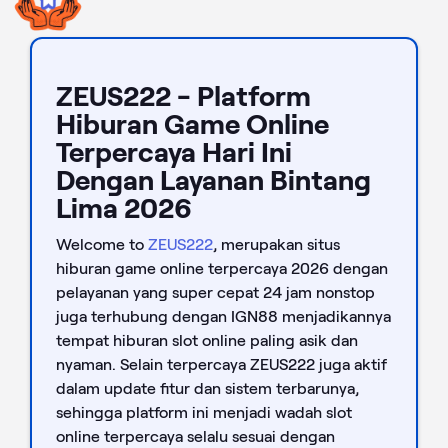
ZEUS222 - Platform
Hiburan Game Online
Terpercaya Hari Ini
Dengan Layanan Bintang
Lima 2026
Welcome to
ZEUS222
, merupakan situs
hiburan game online terpercaya 2026 dengan
pelayanan yang super cepat 24 jam nonstop
juga terhubung dengan IGN88 menjadikannya
tempat hiburan slot online paling asik dan
nyaman. Selain terpercaya ZEUS222 juga aktif
dalam update fitur dan sistem terbarunya,
sehingga platform ini menjadi wadah slot
online terpercaya selalu sesuai dengan